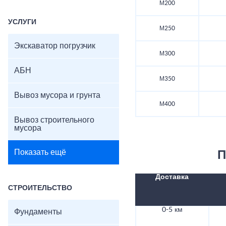
М200
УСЛУГИ
М250
Экскаватор погрузчик
М300
АБН
М350
Вывоз мусора и грунта
М400
Вывоз строительного
мусора
Показать ещё
П
Доставка
СТРОИТЕЛЬСТВО
0-5 км
Фундаменты