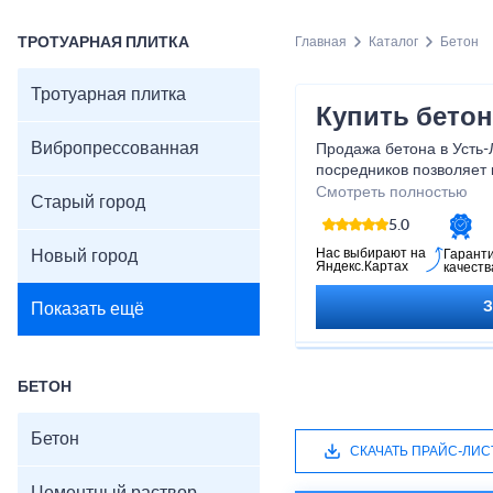
ТРОТУАРНАЯ ПЛИТКА
Главная
Каталог
Бетон
Тротуарная плитка
Купить бетон
Вибропрессованная
Продажа бетона в Усть-
посредников позволяет
сэкономить при строите
Смотреть полностью
Старый город
если заказать бетон в 
5.0
Цена бетона, а также ег
Бетон цена за куб в Уст
Нас выбирают на
Новый город
Гарант
Яндекс.Картах
качеств
учитывая километраж.
Показать ещё
БЕТОН
Бетон
СКАЧАТЬ ПРАЙС-ЛИС