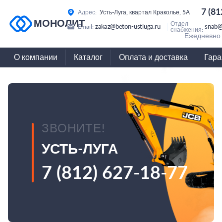
7 (81
Адрес:
Усть-Луга, квартал Краколье, 5А
МОНОЛИТ
Отдел
zakaz@beton-ustluga.ru
snab@
Email:
снабжения:
Ежедневно 
О компании
Каталог
Оплата и доставка
Гара
ЗВОНИТЕ!
УСТЬ-ЛУГА
7 (812) 627-18-77