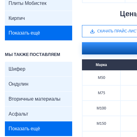
Плиты Мобистек
Цен
Кирпич
СКАЧАТЬ ПРАЙС-ЛИС
Показать ещё
МЫ ТАКЖЕ ПОСТАВЛЯЕМ
Марка
Шифер
М50
Ондулин
М75
Вторичные материалы
М100
Асфальт
М150
Показать ещё