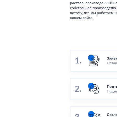
раствор, произведенный н
собственное производство.
потому, что мы работаем н
нашем сайте.
Заяв
Остав
Подт
Подтв
Согл