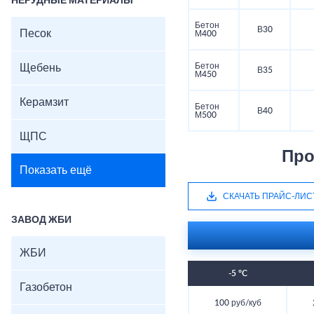
НЕРУДНЫЕ МАТЕРИАЛЫ
Бетон
В30
Песок
М400
Бетон
Щебень
В35
М450
Керамзит
Бетон
В40
М500
ЩПС
Про
Показать ещё
СКАЧАТЬ ПРАЙС-ЛИС
ЗАВОД ЖБИ
ЖБИ
-5 °C
Газобетон
100 руб/куб