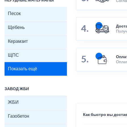
НЕРУДНЫЕ МАТЕРИАЛЫ
Согла
Песок
Дост
Щебень
Получ
Керамзит
ЩПС
Опла
Оплат
Показать ещё
ЗАВОД ЖБИ
ЖБИ
Как быстро вы достав
Газобетон