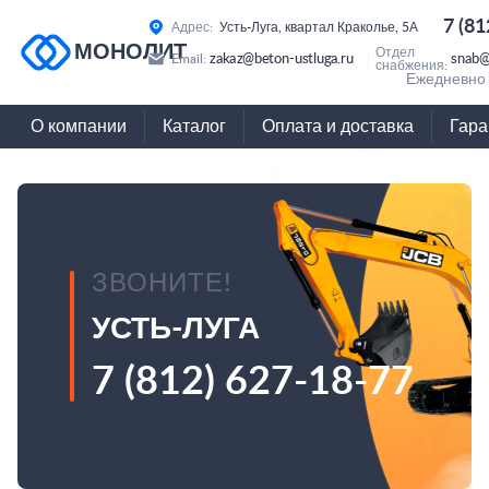
7 (81
Адрес:
Усть-Луга, квартал Краколье, 5А
МОНОЛИТ
Отдел
zakaz@beton-ustluga.ru
snab@
Email:
снабжения:
Ежедневно 
О компании
Каталог
Оплата и доставка
Гара
ЗВОНИТЕ!
УСТЬ-ЛУГА
7 (812) 627-18-77