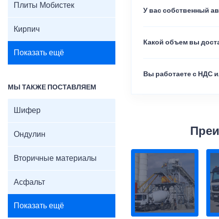
Плиты Мобистек
У вас собственный а
Кирпич
Какой объем вы доста
Показать ещё
Вы работаете с НДС и
МЫ ТАКЖЕ ПОСТАВЛЯЕМ
Шифер
Преи
Ондулин
Вторичные материалы
Асфальт
Показать ещё