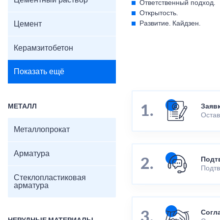
Цементный раствор
Ответственный подход.
Открытость.
Цемент
Развитие. Кайдзен.
Керамзитобетон
Показать ещё
МЕТАЛЛ
Заяв
Остав
Металлопрокат
Арматура
Подт
Подтв
Стеклопластиковая
арматура
Согл