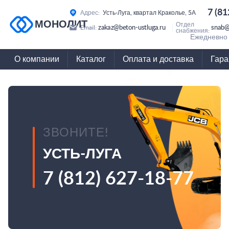
7 (81
Адрес:
Усть-Луга, квартал Краколье, 5А
МОНОЛИТ
Отдел
zakaz@beton-ustluga.ru
snab@
Email:
снабжения:
Ежедневно 
О компании
Каталог
Оплата и доставка
Гара
ЗВОНИТЕ!
УСТЬ-ЛУГА
7 (812) 627-18-77