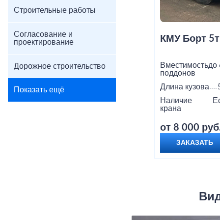
Строительные работы
Согласование и
КМУ Борт 5т
проектирование
Вместимость
до 
Дорожное строительство
поддонов
Длина кузова
Показать ещё
Наличие
Е
крана
от 8 000 руб
ЗАКАЗАТЬ
Вид