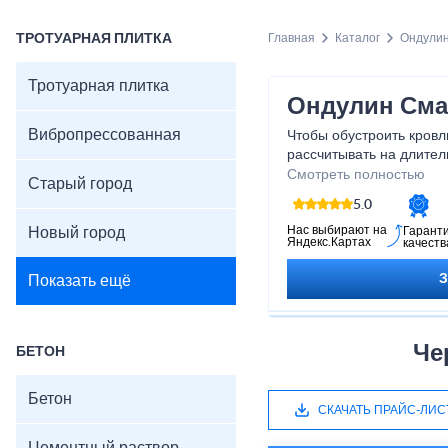
ТРОТУАРНАЯ ПЛИТКА
Главная
Каталог
Ондули
Тротуарная плитка
Ондулин Сма
Вибропрессованная
Чтобы обустроить кров
рассчитывать на длител
купить ондулин смарт в 
Смотреть полностью
Старый город
версия материала, кото
5.0
максимально возможную
негативных воздействи
Нас выбирают на
Новый город
Гарант
Яндекс.Картах
качеств
небольшому весу, не по
нанимать бригаду проф
Показать ещё
Че
БЕТОН
Бетон
СКАЧАТЬ ПРАЙС-ЛИС